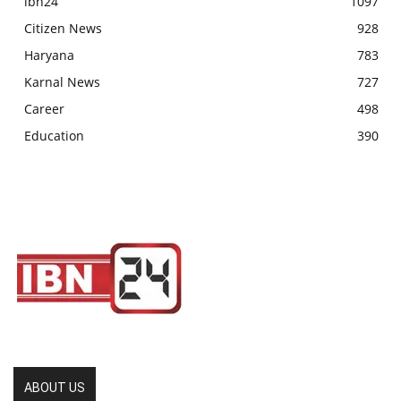
ibn24
1097
Citizen News
928
Haryana
783
Karnal News
727
Career
498
Education
390
ABOUT US