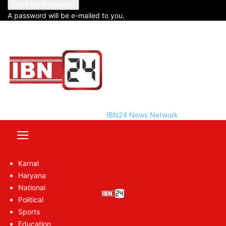
A password will be e-mailed to you.
IBN24 News Network
Random
Karnal
Haryana
National
Political
Sports
Education