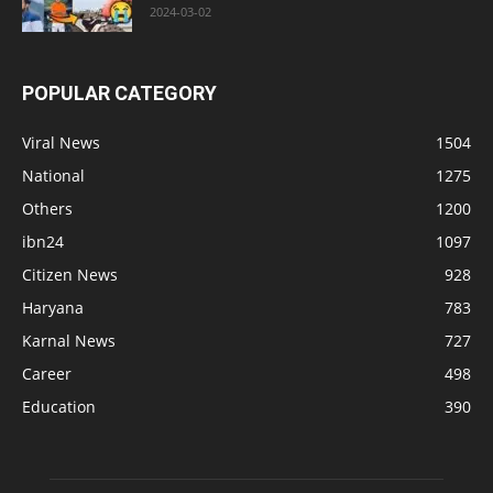
2024-03-02
POPULAR CATEGORY
Viral News
1504
National
1275
Others
1200
ibn24
1097
Citizen News
928
Haryana
783
Karnal News
727
Career
498
Education
390