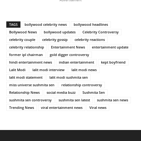
TAGS
bollywood celebrity news
bollywood headlines
Bollywood News
bollywood updates
Celebrity Controversy
celebrity couple
celebrity gossip
celebrity reactions
celebrity relationship
Entertainment News
entertainment update
former ipl chairman
gold digger controversy
hindi entertainment news
indian entertainment
kept boyfriend
Lalit Modi
lalit modi interview
lalit modi news
lalit modi statement
lalit modi sushmita sen
miss universe sushmita sen
relationship controversy
Relationship News
social media buzz
Sushmita Sen
sushmita sen controversy
sushmita sen latest
sushmita sen news
Trending News
viral entertainment news
Viral news