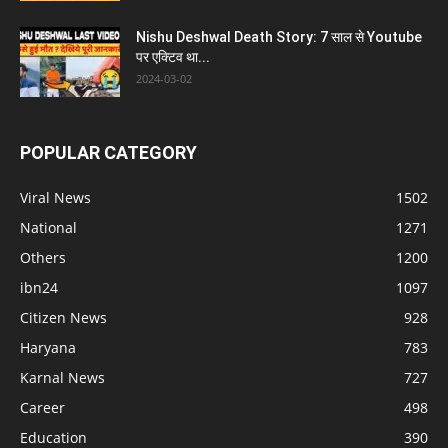
Nishu Deshwal Death Story: 7 साल से Youtube
पर एक्टिव था...
2024-03-02
POPULAR CATEGORY
Viral News
1502
National
1271
Others
1200
ibn24
1097
Citizen News
928
Haryana
783
Karnal News
727
Career
498
Education
390