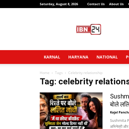
Saturday, August 8, 2026
Contact Us
About Us
IBN24
News
Network
KARNAL
HARYANA
NATIONAL
P
Home
Tags
Celebrity relationship
Tag: celebrity relation
Sushmit
बोले ललित
Kajal Panch
Sushmita Pai
अभिनेत्री और प