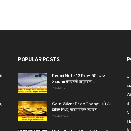
POPULAR POSTS
P
े
Redmi Note 13 Pro+ 5G: आज
V
Xiaomi का सबसे धांसू फोन...
N
2024-01-10
O
i
ल,
Gold-Silver Price Today: सोने की
कीमत स्थिर, चांदी में फिर गिरावट,...
C
2024-02-24
H
K