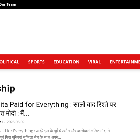
Our Team
OLITICAL
SPORTS
EDUCATION
VIRAL
ENTERTAINM
ship
a Paid for Everything : सालों बाद रिश्ते पर
 मोदी : मैं...
al
-
2026-06-02
d for Everything : आईपीएल के पूर्व चेयरमैन और कारोबारी ललित मोदी ने
ूर्व मिस यूनिवर्स सुष्मिता सेन के साथ अपने...