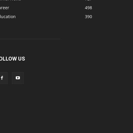
areer
498
ducation
390
OLLOW US