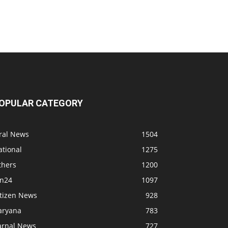
OPULAR CATEGORY
iral News
1504
ational
1275
thers
1200
bn24
1097
itizen News
928
aryana
783
arnal News
727