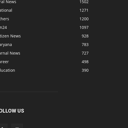
iral News
1502
ational
1271
thers
1200
bn24
1097
itizen News
928
aryana
783
arnal News
727
areer
498
ducation
390
OLLOW US