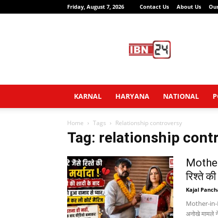
Friday, August 7, 2026
Contact Us
About Us
Ou
IBN24
News
Network
KARNAL
HARYANA
NATIONAL
P
Home
Tags
Relationship controversy
Tag: relationship cont
Mother-
रिश्ते की
Kajal Panch
Mother-in-La
अनोखे मामले ने प