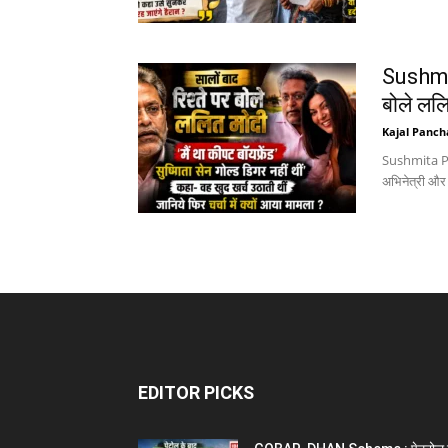
Sushmit
बोले ललित
Kajal Panch
Sushmita Pai
अभिनेत्री और प
EDITOR PICKS