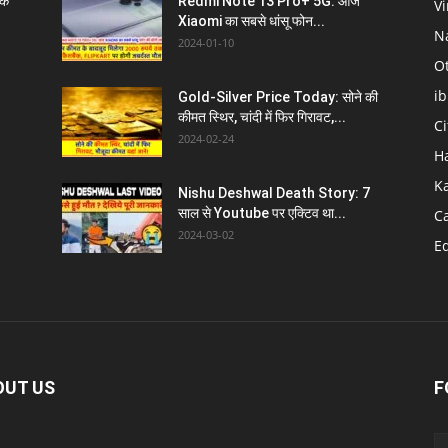
के
Redmi Note 13 Pro+ 5G: आज
V
Xiaomi का सबसे धांसू फोन...
N
2024-01-10
O
i
Gold-Silver Price Today: सोने की
कीमत स्थिर, चांदी में फिर गिरावट,...
C
2024-02-24
H
K
Nishu Deshwal Death Story: 7
साल से Youtube पर एक्टिव था...
C
2024-03-02
E
OUT US
F