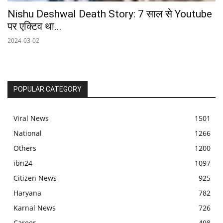
Nishu Deshwal Death Story: 7 साल से Youtube
पर एक्टिव था...
2024-03-02
POPULAR CATEGORY
Viral News
1501
National
1266
Others
1200
ibn24
1097
Citizen News
925
Haryana
782
Karnal News
726
Career
498