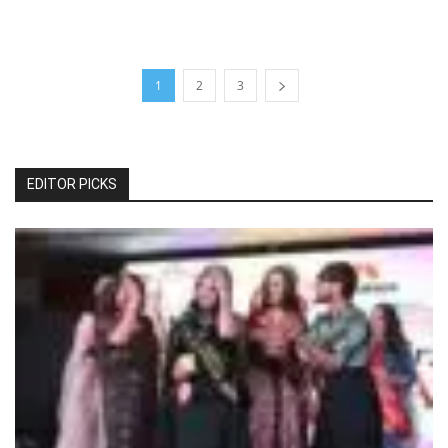
1
2
3
EDITOR PICKS