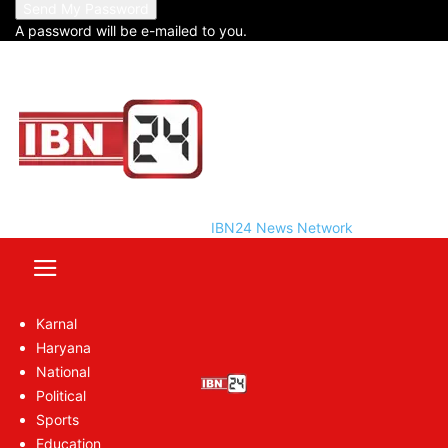
A password will be e-mailed to you.
IBN24 News Network
Featured posts
Karnal
Haryana
National
Political
Sports
Education