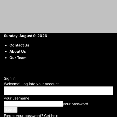
Sunday, August 9, 2026
Contact Us
About Us
Home
Karnal News
Our Team
KARNAL NEWS
Sign in
Random
Welcome! Log into your account
your username
your password
Forgot your password? Get help