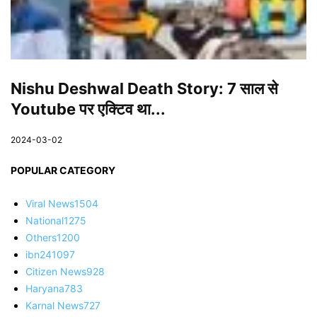
Nishu Deshwal Death Story: 7 साल से
Youtube पर एक्टिव था...
2024-03-02
POPULAR CATEGORY
Viral News
1504
National
1275
Others
1200
ibn24
1097
Citizen News
928
Haryana
783
Karnal News
727