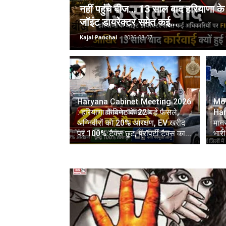
नहीं पहुंचे बीज… 13 साल बाद हरियाणा के
जॉइंट डायरेक्टर समेत कई...
Kajal Panchal
-
2026-08-07
Haryana Cabinet Meeting 2026
Mon
: हरियाणा कैबिनेट के 22 बड़े फैसले,
Hary
अग्निवीरों को 20% आरक्षण, EV खरीद
मानस
पर 100% टैक्स छूट, प्रॉपर्टी टैक्स का...
भारी