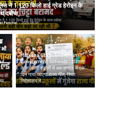
लिस ने 1.120 किलो हाई ग्रेड हेरोइन के
थ दबोचा,...
al Panchal
-
2026-08-04
Haryana State Anthem in
ad
Government Schools : हरियाणा
के सरकारी स्कूलों में अब सप्ताह में एक
थ
दिन गाया जाएगा राज्य गीत, शिक्षा
या...
निदेशालय ने...