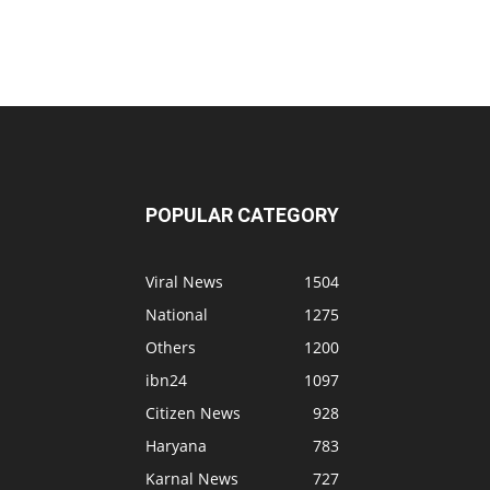
POPULAR CATEGORY
Viral News
1504
National
1275
Others
1200
ibn24
1097
Citizen News
928
Haryana
783
Karnal News
727