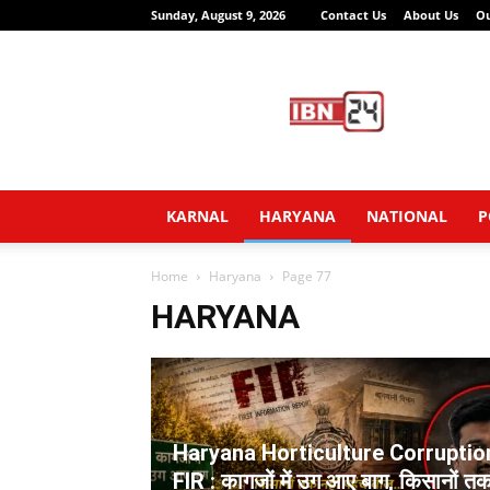
Sunday, August 9, 2026
Contact Us
About Us
O
IBN24
News
Network
KARNAL
HARYANA
NATIONAL
P
Home
Haryana
Page 77
HARYANA
Haryana Horticulture Corruptio
FIR : कागजों में उग आए बाग, किसानों त