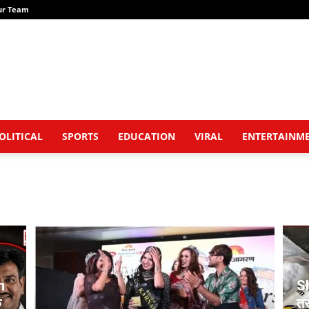
ur Team
OLITICAL
SPORTS
EDUCATION
VIRAL
ENTERTAINM
n
Sh
क
तस