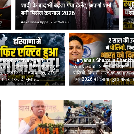
शादी के बाद भी बढ़ता गया टेलेंट, अपर्णा शर्मा
पु
बनी मिसेज करनाल 2026
सा
Aakarshan Uppal
-
2026-08-05
Kaj
soon Active Again in
Haryana’s Sharmila Dhankh
ana : हरियाणा में फिर एक्टिव हुआ
Wins Gold : 2 साल की उम्र में
ून, कई जिलों में तेज बारिश, 2 दिन
पोलियो, फिर भी भारत को कॉमनवेल्
 वर्षा का अलर्ट, जुलाई...
गेम्स 2026 में दिलाया दूसरा गोल्ड, क्