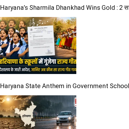
Haryana’s Sharmila Dhankhad Wins Gold : 2 साल की उम्
Haryana State Anthem in Government Schools : हरियाणा