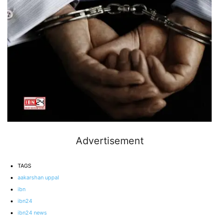
Advertisement
TAGS
aakarshan uppal
ibn
ibn24
ibn24 news