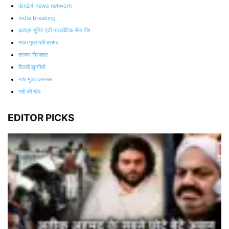
ibn24 news network
india breaking
क्राइम युनिट एंटी नारकोटिक सेल टीम
गांजा फुल पती बरामद
तस्कर गिरफ्तार
दिल्ली झुग्गीयों
नशा मुक्त करनाल
नशे की खेप
EDITOR PICKS