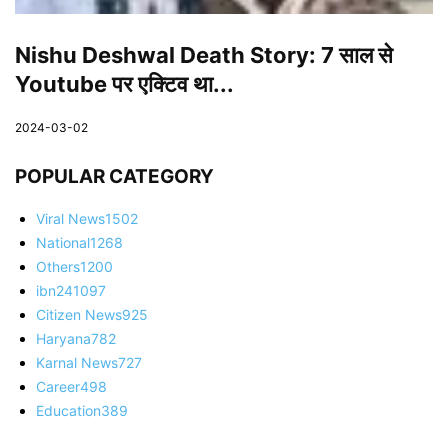
Nishu Deshwal Death Story: 7 साल से
Youtube पर एक्टिव था...
2024-03-02
POPULAR CATEGORY
Viral News
1502
National
1268
Others
1200
ibn24
1097
Citizen News
925
Haryana
782
Karnal News
727
Career
498
Education
389