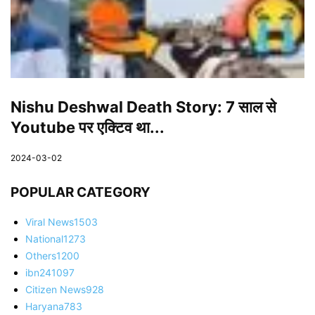
Nishu Deshwal Death Story: 7 साल से
Youtube पर एक्टिव था...
2024-03-02
POPULAR CATEGORY
Viral News
1503
National
1273
Others
1200
ibn24
1097
Citizen News
928
Haryana
783