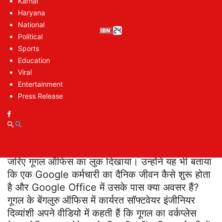
Google Job is Truly Special: जी कैब से पहुंचती हैं
Karnal
Haryana
ऑफ‍िस
National
Google Job is Truly Special: क्‍या होता है
Political
ऑफ‍िस पहुंचने के बाद
Sports
Google Job is Truly Special: बुधवार को होता है
Education
खास इंतजाम
Viral
Entertainment
Press Release
Google Job is Truly Special:
गूगल
ऑफिस का लुक
हाल ही में 21 साल की लड़की दिव्यांशी ने एक वीडियो के
जरिए गूगल ऑफिस का लुक दिखाया। उन्होंने यह भी बताया
कि एक Google कर्मचारी का दैनिक जीवन कैसे शुरू होता
है और Google Office में उसके पास क्या अवसर हैं?
गूगल के बेंगलुरु ऑफिस में कार्यरत सॉफ्टवेयर इंजीनियर
दिव्यांशी अपने वीडियो में कहती हैं कि गूगल का वर्कप्लेस