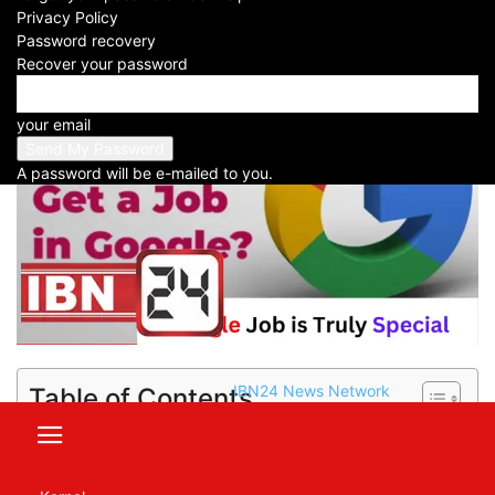
Privacy Policy
Facebook
X
WhatsApp
Telegram
Password recovery
Recover your password
your email
A password will be e-mailed to you.
IBN24 News Network
Table of Contents
Google Job is Truly Special: गूगल ऑफिस का
लुक