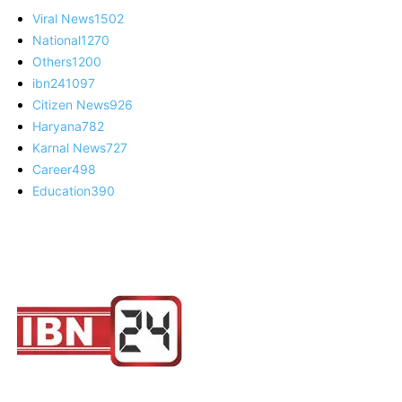
Viral News
1502
National
1270
Others
1200
ibn24
1097
Citizen News
926
Haryana
782
Karnal News
727
Career
498
Education
390