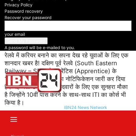
Privacy Policy
Facebook
X
WhatsApp
Telegram
Password recovery
Recover your password
Govt Job: रेलवे में अप्रेंटिस के 1785 पदों पर भर्ती का
नोटिफिकेशन जारी; 18 नवंबर से आवेदन शुरू, फीस 100
your email
रुपए
A password will be e-mailed to you.
रेलवे में करियर बनाने का सपना देख रहे युवाओं के लिए एक
शानदार खबर है! दक्षिण पूर्व रेलवे (South Eastern
Railway – SER) ने अप्रेंटिस (Apprentice) के
1785 पदों पर बंपर भर्ती का नोटिफिकेशन जारी कर दिया
है। यह भर्ती उन सभी उम्मीदवारों के लिए एक सुनहरा मौका
है जिन्होंने 10वीं पास करने के साथ-साथ ITI का कोर्स भी
किया है।
IBN24 News Network