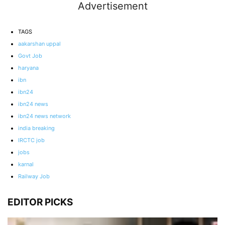
Advertisement
TAGS
aakarshan uppal
Govt Job
haryana
ibn
ibn24
ibn24 news
ibn24 news network
india breaking
IRCTC job
jobs
karnal
Railway Job
EDITOR PICKS