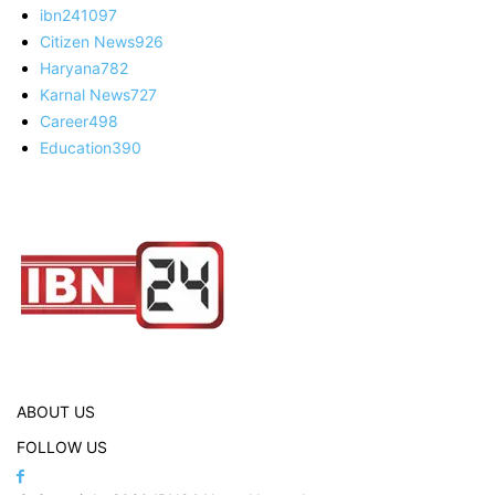
ibn24
1097
Citizen News
926
Haryana
782
Karnal News
727
Career
498
Education
390
ABOUT US
FOLLOW US