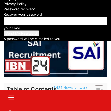
Privacy Policy
Facebook
X
WhatsApp
Telegram
Password recovery
Recover your password
your email
A password will be e-mailed to you.
IBN24 News Network
Table of Contents
Golden Job Opportunity In SAI: भारतीय खेल
प्राधिकरण में नौकरी का मौका