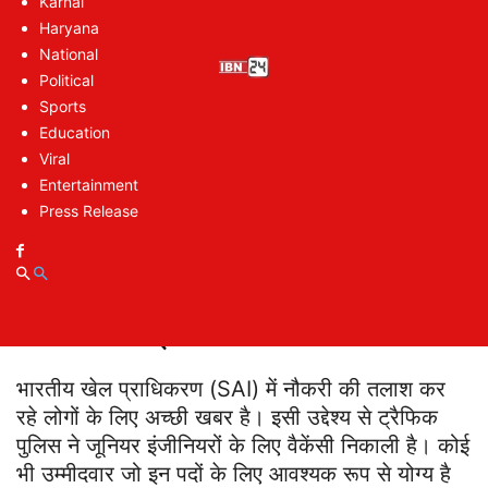
Golden Job Opportunity In SAI: नौकरी पाने की
Karnal
Haryana
योग्यता
National
Golden Job Opportunity In SAI: नौकरी पाने की
Political
आयुसीमा
Sports
Golden Job Opportunity In SAI: चयन होने पर
Education
मिलेगी सैलरी
Viral
Entertainment
Golden Job Opportunity In SAI: ऐसे होगा
Press Release
सेलेक्शन
Golden Job Opportunity In SAI:
भारतीय खेल प्राधिकरण में नौकरी का मौका
भारतीय खेल प्राधिकरण (SAI) में नौकरी की तलाश कर
रहे लोगों के लिए अच्छी खबर है। इसी उद्देश्य से ट्रैफिक
पुलिस ने जूनियर इंजीनियरों के लिए वैकेंसी निकाली है। कोई
भी उम्मीदवार जो इन पदों के लिए आवश्यक रूप से योग्य है