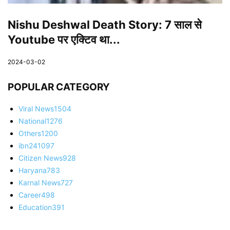
Nishu Deshwal Death Story: 7 साल से
Youtube पर एक्टिव था...
2024-03-02
POPULAR CATEGORY
Viral News
1504
National
1276
Others
1200
ibn24
1097
Citizen News
928
Haryana
783
Karnal News
727
Career
498
Education
391