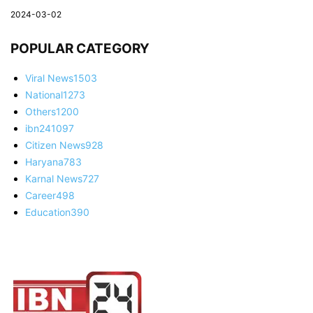
2024-03-02
POPULAR CATEGORY
Viral News
1503
National
1273
Others
1200
ibn24
1097
Citizen News
928
Haryana
783
Karnal News
727
Career
498
Education
390