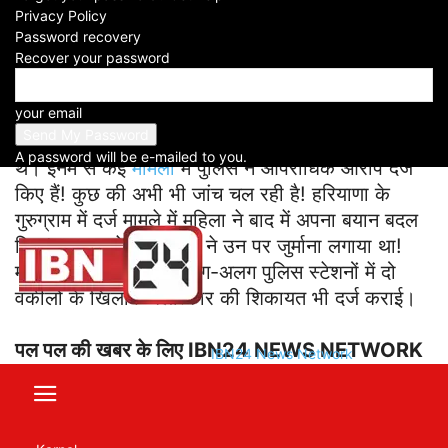
Privacy Policy
Facebook
X
WhatsApp
Telegram
Password recovery
Recover your password
Blackmailing Case Jaipur News:
राजधानी
your email
जयपुर की सदर थाना पुलिस ने एक ऐसी महिला को गिरफ्तार
किया है, जिस पर पिछले नौ साल में दुष्कर्म के 14 मामले दर्ज
A password will be e-mailed to you.
थे। इनमें से कई
मामलों
में पुलिस ने आपराधिक आरोप दर्ज
किए हैं! कुछ की अभी भी जांच चल रही है! हरियाणा के
गुरुग्राम में दर्ज मामले में महिला ने बाद में अपना बयान बदल
दिया! इस मामले में भी कोर्ट ने उन पर जुर्माना लगाया था!
महिला ने जयपुर के दो अलग-अलग पुलिस स्टेशनों में दो
वकीलों के खिलाफ बलात्कार की शिकायत भी दर्ज कराई।
पल पल की खबर के लिए IBN24 NEWS NETWORK
IBN24 News Network
का Facebook चैनल आज ही सब्सक्राइब करें। चैनल
लिंक: