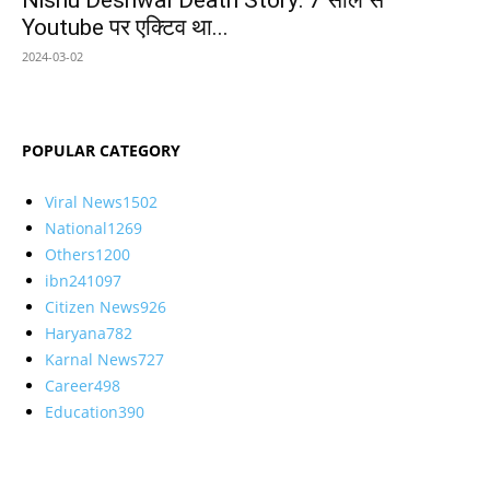
Nishu Deshwal Death Story: 7 साल से
Youtube पर एक्टिव था...
2024-03-02
POPULAR CATEGORY
Viral News
1502
National
1269
Others
1200
ibn24
1097
Citizen News
926
Haryana
782
Karnal News
727
Career
498
Education
390