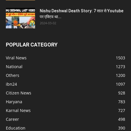
Nishu Deshwal Death Story: 7 साल से Youtube
पर एक्टिव था...
2024-03-02
POPULAR CATEGORY
Viral News
1503
National
1273
Others
1200
ibn24
1097
Citizen News
928
Haryana
783
Karnal News
727
Career
498
Education
390