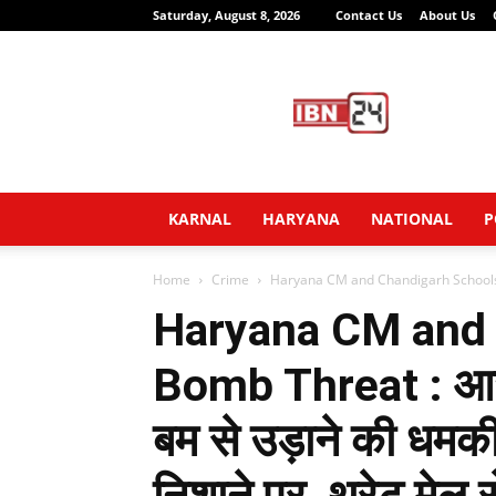
Saturday, August 8, 2026
Contact Us
About Us
IBN24
News
Network
KARNAL
HARYANA
NATIONAL
P
Home
Crime
Haryana CM and Chandigarh Schools Bo
Haryana CM and 
Bomb Threat : आज
बम से उड़ाने की धमक