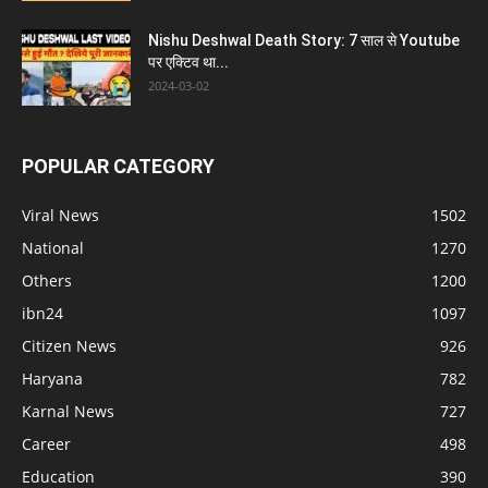
Nishu Deshwal Death Story: 7 साल से Youtube
पर एक्टिव था...
2024-03-02
POPULAR CATEGORY
Viral News
1502
National
1270
Others
1200
ibn24
1097
Citizen News
926
Haryana
782
Karnal News
727
Career
498
Education
390