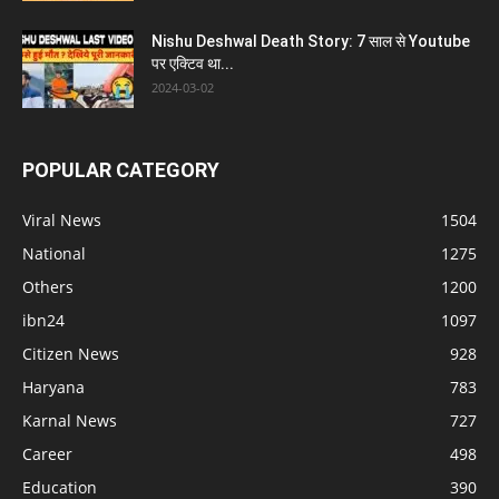
Nishu Deshwal Death Story: 7 साल से Youtube
पर एक्टिव था...
2024-03-02
POPULAR CATEGORY
Viral News
1504
National
1275
Others
1200
ibn24
1097
Citizen News
928
Haryana
783
Karnal News
727
Career
498
Education
390