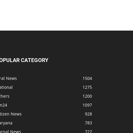
OPULAR CATEGORY
iral News
1504
ational
1275
thers
1200
bn24
1097
itizen News
928
aryana
783
arnal News
727