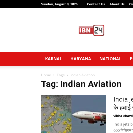
Sunday, August 9, 2026
Contact Us
About Us
O
IBN24
News
Network
KARNAL
HARYANA
NATIONAL
P
Home
Tags
Indian Aviation
Tag: Indian Aviation
India 
के हवाई
vibha chawl
India jets b
600 मिलियन ड