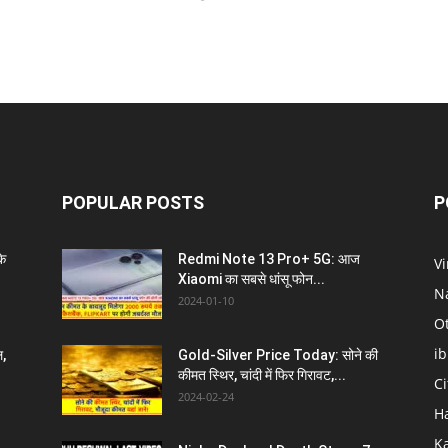
POPULAR POSTS
P
े
Redmi Note 13 Pro+ 5G: आज
V
Xiaomi का सबसे धांसू फोन...
N
2024-01-10
O
i
ल,
Gold-Silver Price Today: सोने की
कीमत स्थिर, चांदी में फिर गिरावट,...
C
2024-02-24
H
K