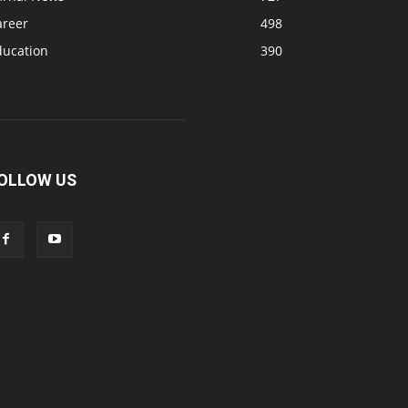
areer
498
ducation
390
OLLOW US