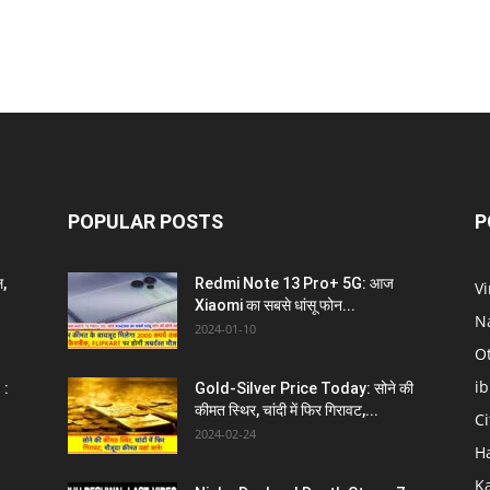
POPULAR POSTS
P
ल,
Redmi Note 13 Pro+ 5G: आज
V
Xiaomi का सबसे धांसू फोन...
N
2024-01-10
O
i
 :
Gold-Silver Price Today: सोने की
कीमत स्थिर, चांदी में फिर गिरावट,...
C
2024-02-24
H
K