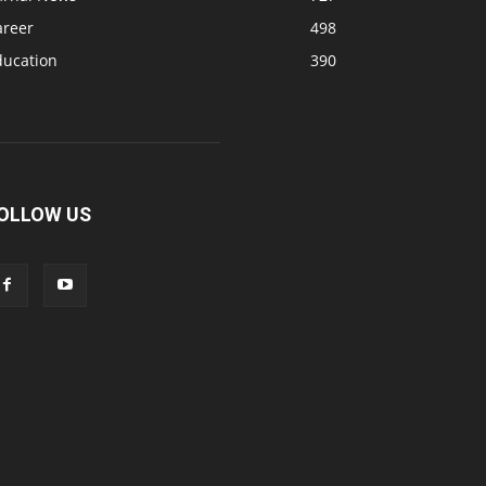
areer
498
ducation
390
OLLOW US