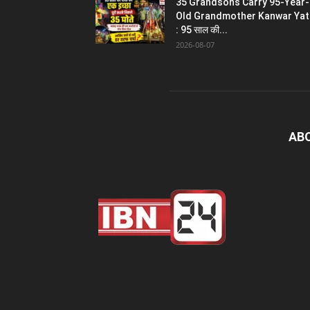
35 Grandsons Carry 95-Year-
Old Grandmother Kanwar Yat
: 95 साल की...
2026-08-07
AB