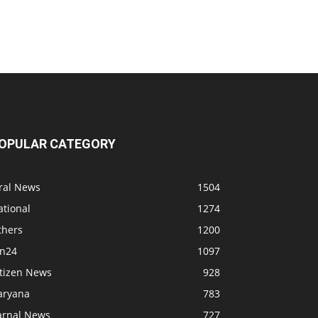
OPULAR CATEGORY
iral News
1504
ational
1274
thers
1200
bn24
1097
itizen News
928
aryana
783
arnal News
727