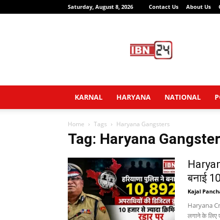
Saturday, August 8, 2026
Contact Us
About Us
IBN24
News
Network
KARNAL
HARYANA
NATIONAL
P
Home
Tags
Haryana Gangsters
Tag: Haryana Gangste
Haryana
बनाई 10
Kajal Panch
Haryana Crim
लगाने के लिए 