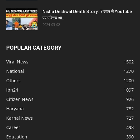
Nishu Deshwal Death Story: 7 साल से Youtube
पर एक्टिव था...
2024-03-02
POPULAR CATEGORY
Viral News
1502
National
1270
Others
1200
ibn24
1097
Citizen News
926
Haryana
782
Karnal News
727
Career
498
Education
390