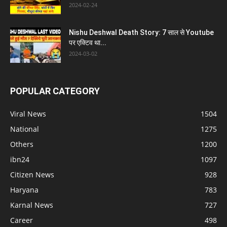
2024-02-24
Nishu Deshwal Death Story: 7 साल से Youtube
पर एक्टिव था...
2024-03-02
POPULAR CATEGORY
Viral News
1504
National
1275
Others
1200
ibn24
1097
Citizen News
928
Haryana
783
Karnal News
727
Career
498