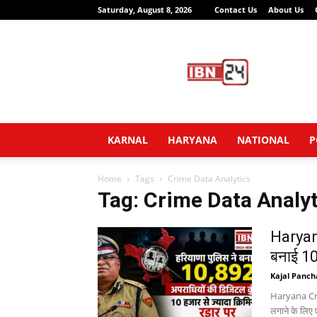
Saturday, August 8, 2026
Contact Us
About Us
IBN24
News
Network
KARNAL
HARYANA
NATIONAL
P
Home
Tags
Crime Data Analytics
Tag: Crime Data Analyt
Haryana
बनाई 10
Kajal Panch
Haryana Crim
लगाने के लिए 