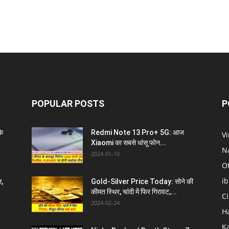
POPULAR POSTS
P
े
Redmi Note 13 Pro+ 5G: आज
V
Xiaomi का सबसे धांसू फोन...
N
2024-01-10
O
i
ल,
Gold-Silver Price Today: सोने की
कीमत स्थिर, चांदी में फिर गिरावट,...
C
2024-02-24
H
K