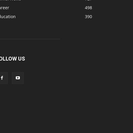
areer
498
ducation
390
OLLOW US