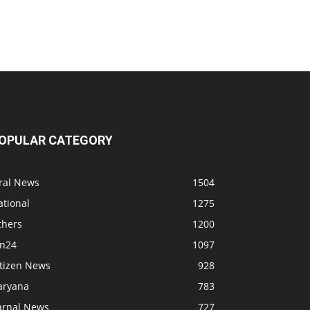
OPULAR CATEGORY
iral News
1504
ational
1275
thers
1200
bn24
1097
itizen News
928
aryana
783
arnal News
727