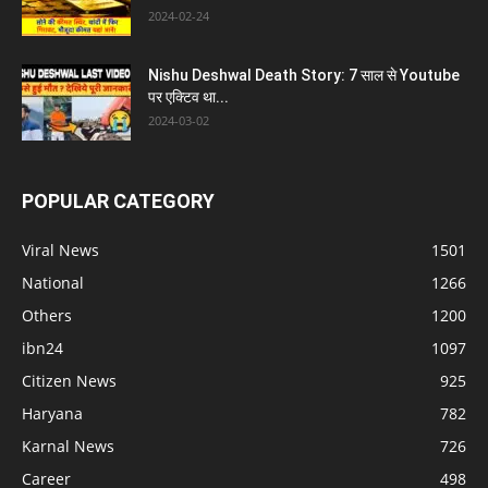
2024-02-24
Nishu Deshwal Death Story: 7 साल से Youtube
पर एक्टिव था...
2024-03-02
POPULAR CATEGORY
Viral News
1501
National
1266
Others
1200
ibn24
1097
Citizen News
925
Haryana
782
Karnal News
726
Career
498