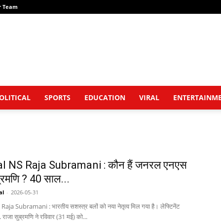
r Team
OLITICAL
SPORTS
EDUCATION
VIRAL
ENTERTAINM
l NS Raja Subramani : कौन हैं जनरल एनएस
ब्रमणि ? 40 साल...
al
-
2026-05-31
ja Subramani : भारतीय सशस्त्र बलों को नया नेतृत्व मिल गया है। लेफ्टिनेंट
ाजा सुब्रमणि ने रविवार (31 मई) को...