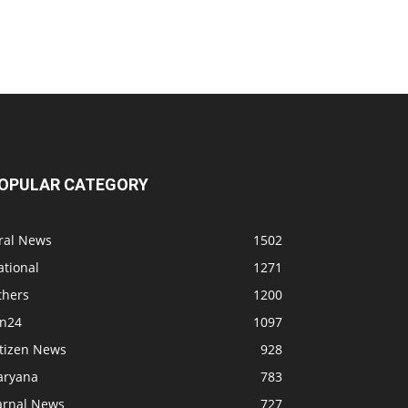
OPULAR CATEGORY
iral News
1502
ational
1271
thers
1200
bn24
1097
itizen News
928
aryana
783
arnal News
727