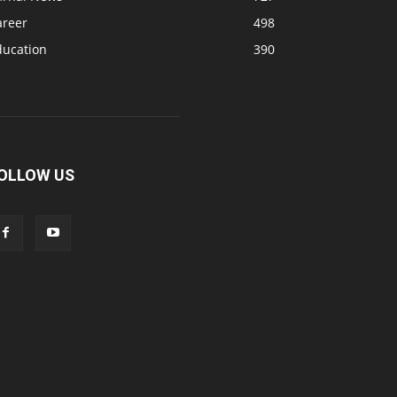
areer
498
ducation
390
OLLOW US