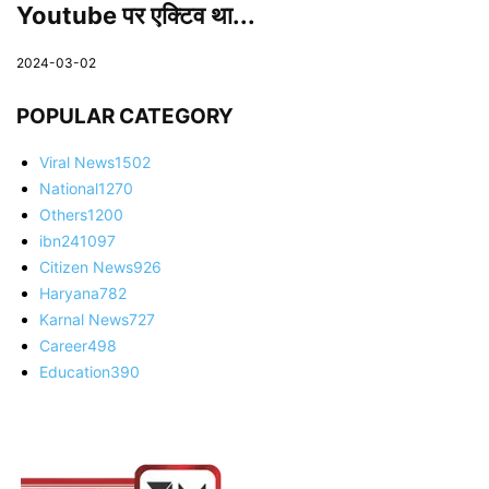
Youtube पर एक्टिव था...
2024-03-02
POPULAR CATEGORY
Viral News
1502
National
1270
Others
1200
ibn24
1097
Citizen News
926
Haryana
782
Karnal News
727
Career
498
Education
390