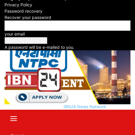
-
Privacy Policy
2025-01-27
Password recovery
Recover your password
Facebook
X
WhatsApp
Telegram
your email
A password will be e-mailed to you.
IBN24 News Network
Table of Contents
Great Opportunity To Get Job in NTPC: