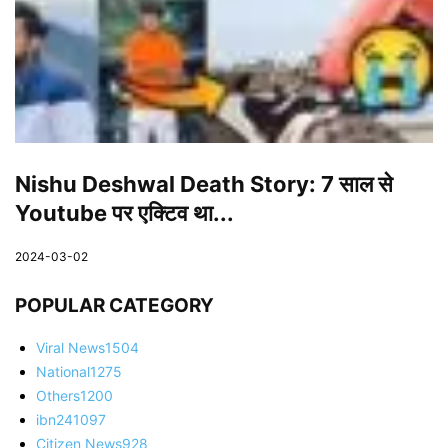
Nishu Deshwal Death Story: 7 साल से
Youtube पर एक्टिव था...
2024-03-02
POPULAR CATEGORY
Viral News
1504
National
1275
Others
1200
ibn24
1097
Citizen News
928