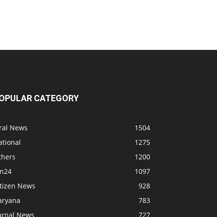
OPULAR CATEGORY
iral News
1504
ational
1275
thers
1200
bn24
1097
itizen News
928
aryana
783
arnal News
727