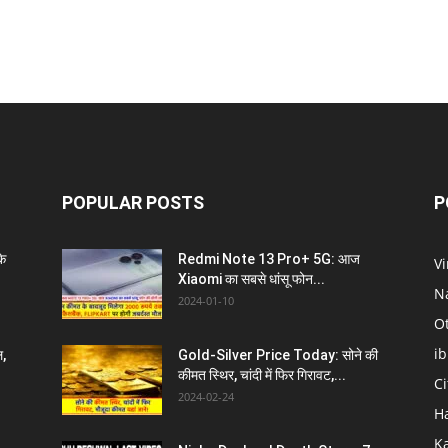
POPULAR POSTS
P
े
Redmi Note 13 Pro+ 5G: आज
V
Xiaomi का सबसे धांसू फोन...
N
2024-01-10
O
i
ल,
Gold-Silver Price Today: सोने की
कीमत स्थिर, चांदी में फिर गिरावट,...
C
2024-02-24
H
K