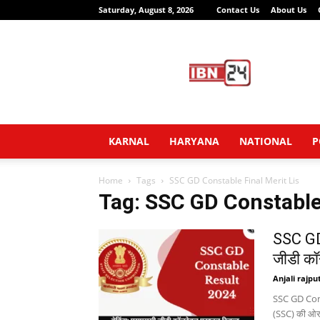
Saturday, August 8, 2026
Contact Us
About Us
IBN24
News
Network
KARNAL
HARYANA
NATIONAL
P
Home
Tags
SSC GD Constable Final Merit Lis
Tag: SSC GD Constable 
SSC GD
जीडी कॉ
Anjali rajpu
SSC GD Const
(SSC) की ओर से