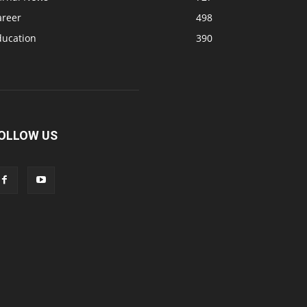
areer
498
ducation
390
OLLOW US