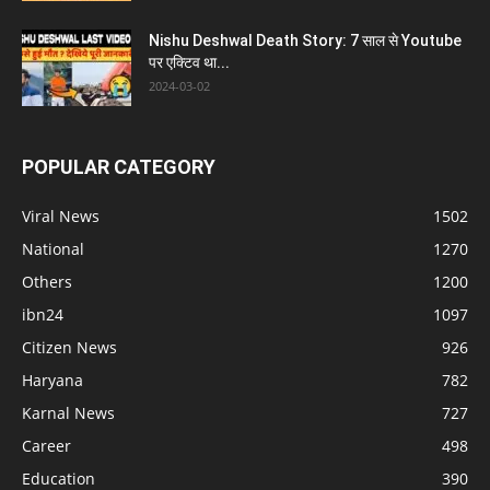
Nishu Deshwal Death Story: 7 साल से Youtube
पर एक्टिव था...
2024-03-02
POPULAR CATEGORY
Viral News
1502
National
1270
Others
1200
ibn24
1097
Citizen News
926
Haryana
782
Karnal News
727
Career
498
Education
390