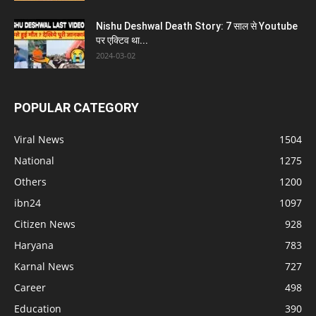
Nishu Deshwal Death Story: 7 साल से Youtube
पर एक्टिव था...
2024-03-02
POPULAR CATEGORY
Viral News
1504
National
1275
Others
1200
ibn24
1097
Citizen News
928
Haryana
783
Karnal News
727
Career
498
Education
390