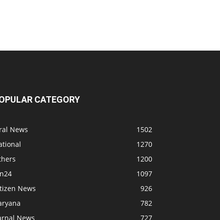
OPULAR CATEGORY
iral News
1502
ational
1270
thers
1200
bn24
1097
itizen News
926
aryana
782
arnal News
727