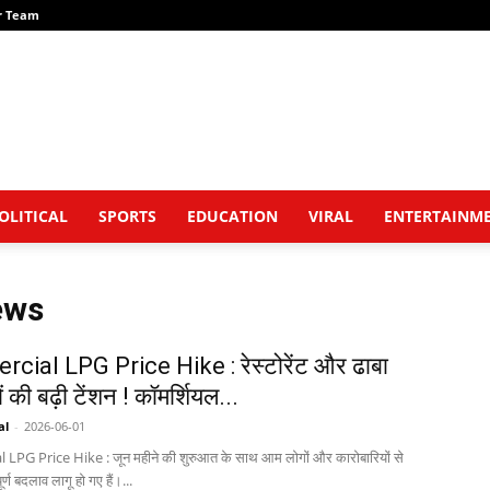
r Team
OLITICAL
SPORTS
EDUCATION
VIRAL
ENTERTAINM
ews
ial LPG Price Hike : रेस्टोरेंट और ढाबा
 की बढ़ी टेंशन ! कॉमर्शियल...
al
-
2026-06-01
PG Price Hike : जून महीने की शुरुआत के साथ आम लोगों और कारोबारियों से
ूर्ण बदलाव लागू हो गए हैं।...