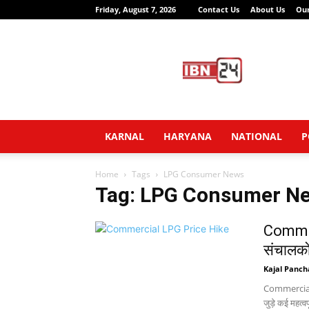
Friday, August 7, 2026
Contact Us
About Us
Ou
IBN24
News
Network
KARNAL
HARYANA
NATIONAL
P
Home
Tags
LPG Consumer News
Tag: LPG Consumer N
Commerc
संचालकों
Kajal Panch
Commercial L
जुड़े कई महत्वप