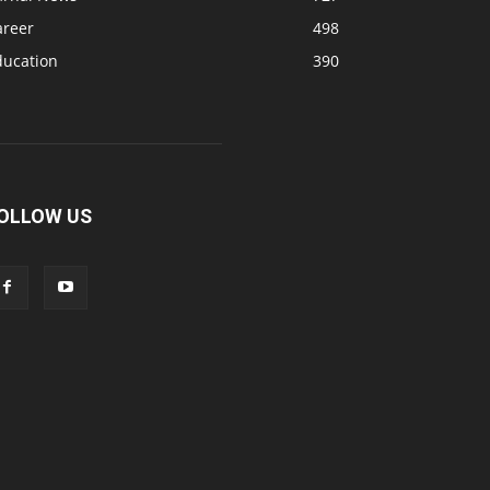
areer
498
ducation
390
OLLOW US