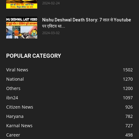
2024-02-24
Nishu Deshwal Death Story: 7 साल से Youtube
पर एक्टिव था...
2024-03-02
POPULAR CATEGORY
Viral News
1502
National
1270
Others
1200
ibn24
1097
Citizen News
926
Haryana
782
Karnal News
727
Career
498