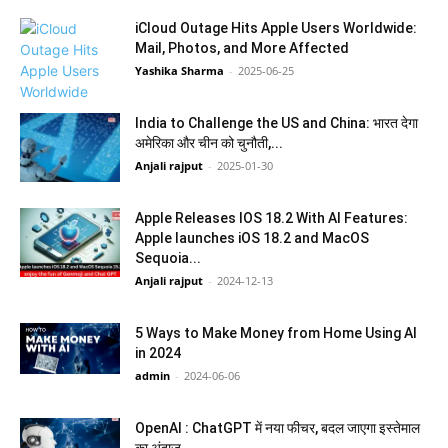
iCloud Outage Hits Apple Users Worldwide:
Mail, Photos, and More Affected
Yashika Sharma
-
2025-06-25
India to Challenge the US and China: भारत देगा
अमेरिका और चीन को चुनौती,...
Anjali rajput
-
2025-01-30
Apple Releases IOS 18.2 With AI Features:
Apple launches iOS 18.2 and MacOS
Sequoia...
Anjali rajput
-
2024-12-13
5 Ways to Make Money from Home Using AI
in 2024
admin
-
2024-06-06
OpenAI : ChatGPT में नया फीचर, बदल जाएगा इस्तेमाल