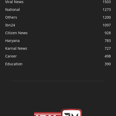
Viral News
1503
National
1273
Others
1200
ibn24
1097
Citizen News
928
Haryana
783
Karnal News
727
Career
498
Education
390