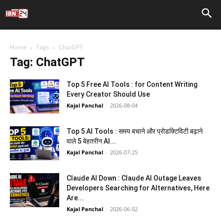
Home
Tags
ChatGPT
Tag: ChatGPT
Top 5 Free AI Tools : for Content Writing
Every Creator Should Use
Kajal Panchal
-
2026-08-04
Top 5 AI Tools : समय बचाने और प्रोडक्टिविटी बढ़ाने
वाले 5 बेहतरीन AI...
Kajal Panchal
-
2026-07-25
Claude AI Down : Claude AI Outage Leaves
Developers Searching for Alternatives, Here
Are...
Kajal Panchal
-
2026-06-02