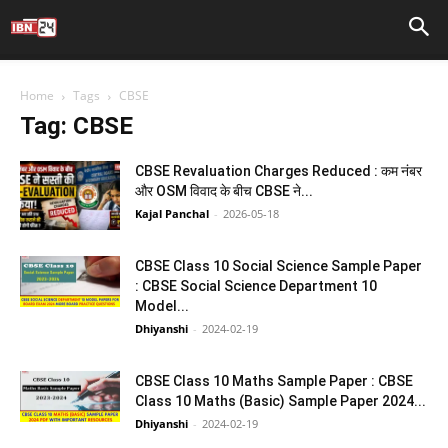
Home
Tags
CBSE
Tag: CBSE
CBSE Revaluation Charges Reduced : कम नंबर
और OSM विवाद के बीच CBSE ने...
Kajal Panchal
-
2026-05-18
CBSE Class 10 Social Science Sample Paper
: CBSE Social Science Department 10
Model...
Dhiyanshi
-
2024-02-19
CBSE Class 10 Maths Sample Paper : CBSE
Class 10 Maths (Basic) Sample Paper 2024...
Dhiyanshi
-
2024-02-19