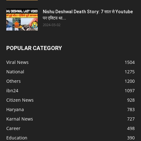
Nishu Deshwal Death Story: 7 साल से Youtube
पर एक्टिव था...
2024-03-02
POPULAR CATEGORY
Viral News
1504
National
1275
Others
1200
ibn24
1097
Citizen News
928
Haryana
783
Karnal News
727
Career
498
Education
390