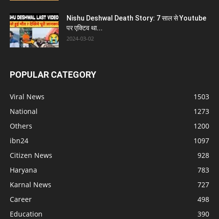
Nishu Deshwal Death Story: 7 साल से Youtube
पर एक्टिव था...
2024-03-02
POPULAR CATEGORY
Viral News
1503
National
1273
Others
1200
ibn24
1097
Citizen News
928
Haryana
783
Karnal News
727
Career
498
Education
390