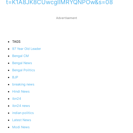
t=K1A8JK8CUwcgllMRYQNPOw&s=08
Advertisement
TAGS
97 Year Old Leader
Bengal CM
Bengal News
Bengal Politics
BJP
breaking news
Hindi News
ibn24
ibn24 news
indian politics
Latest News
Modi News