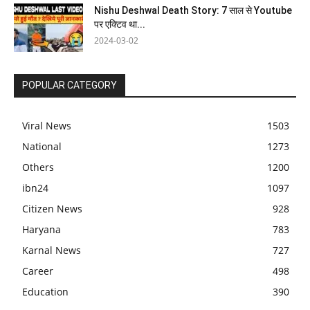
Nishu Deshwal Death Story: 7 साल से Youtube
पर एक्टिव था...
2024-03-02
POPULAR CATEGORY
Viral News
1503
National
1273
Others
1200
ibn24
1097
Citizen News
928
Haryana
783
Karnal News
727
Career
498
Education
390