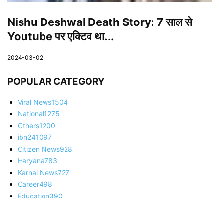
Nishu Deshwal Death Story: 7 साल से
Youtube पर एक्टिव था...
2024-03-02
POPULAR CATEGORY
Viral News
1504
National
1275
Others
1200
ibn24
1097
Citizen News
928
Haryana
783
Karnal News
727
Career
498
Education
390