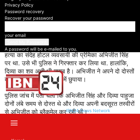
-
Privacy Policy
2024-01-05
Password recovery
Recover your password
Facebook
X
WhatsApp
Telegram
your email
Divya Pahuja HONEY TRAP
: हरियाणा के गुरुग्राम
में बुधवार को मॉडल दिव्या पाहुजा की हत्या कर दी गई. इस
A password will be e-mailed to you.
हत्या का संदेह होटल व्यवसायी की प्रेमिका अभिजीत सिंह
पर था. उसे भी पुलिस ने गिरफ्तार कर लिया था. हालांकि,
दिव्या का शव अभी भी गायब है। अभिजीत ने अपने दो दोस्तों
की मदद से उसे बीएमडब्ल्यू में छुपाया।
पुलिस जांच में पता चला कि अभिजीत सिंह और दिव्या पाहुजा
दोनों लंबे समय से दोस्त थे और दिव्या अपनी बदसूरत तस्वीरों
IBN24 News Network
से अभिजीत को ब्लैकमेल कर रही थी।
दिव्या पाहुजा 2016 में तब सुर्खियों में आईं जब उनके गैंगस्टर
बॉयफ्रेंड संदीप कादरी ने उनसे मुंबई में मुलाकात की।