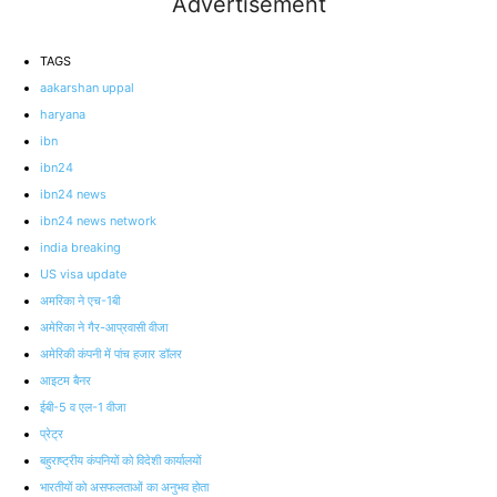
Advertisement
TAGS
aakarshan uppal
haryana
ibn
ibn24
ibn24 news
ibn24 news network
india breaking
US visa update
अमरिका ने एच-1बी
अमेरिका ने गैर-आप्रवासी वीजा
अमेरिकी कंपनी में पांच हजार डॉलर
आइटम बैनर
ईबी-5 व एल-1 वीजा
प्रेट्र
बहुराष्ट्रीय कंपनियों को विदेशी कार्यालयों
भारतीयों को असफलताओं का अनुभव होता