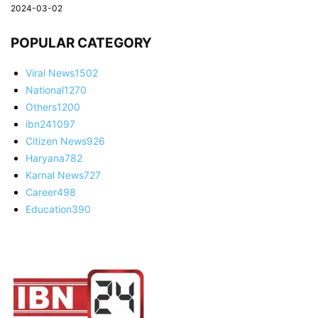
2024-03-02
POPULAR CATEGORY
Viral News
1502
National
1270
Others
1200
ibn24
1097
Citizen News
926
Haryana
782
Karnal News
727
Career
498
Education
390