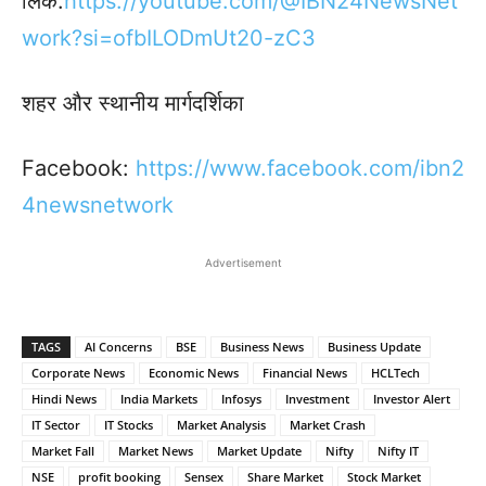
लिंक:
https://youtube.com/@IBN24NewsNet
work?si=ofbILODmUt20-zC3
शहर और स्थानीय मार्गदर्शिका
Facebook:
https://www.facebook.
com/ibn2
4newsnetwork
Advertisement
TAGS
AI Concerns
BSE
Business News
Business Update
Corporate News
Economic News
Financial News
HCLTech
Hindi News
India Markets
Infosys
Investment
Investor Alert
IT Sector
IT Stocks
Market Analysis
Market Crash
Market Fall
Market News
Market Update
Nifty
Nifty IT
NSE
profit booking
Sensex
Share Market
Stock Market