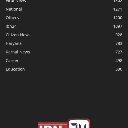
Viral News
1502
National
1271
Others
1200
ibn24
1097
Citizen News
928
Haryana
783
Karnal News
727
Career
498
Education
390