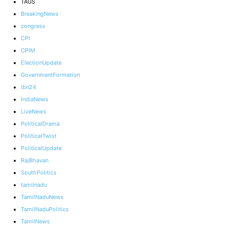
TAGS
BreakingNews
congress
CPI
CPIM
ElectionUpdate
GovernmentFormation
ibn24
IndiaNews
LiveNews
PoliticalDrama
PoliticalTwist
PoliticalUpdate
RajBhavan
SouthPolitics
tamilnadu
TamilNaduNews
TamilNaduPolitics
TamilNews