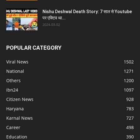
Nishu Deshwal Death Story: 7 साल से Youtube
पर एक्टिव था...
2024-03-02
POPULAR CATEGORY
Viral News
1502
National
1271
Others
1200
ibn24
1097
Citizen News
928
Haryana
783
Karnal News
727
Career
498
Education
390