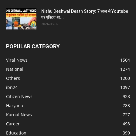
Nishu Deshwal Death Story: 7 साल से Youtube
पर एक्टिव था...
2024-03-02
POPULAR CATEGORY
Viral News
1504
National
1274
Others
1200
ibn24
1097
Citizen News
928
Haryana
783
Karnal News
727
Career
498
Education
390