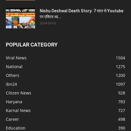
Nishu Deshwal Death Story: 7 साल से Youtube
पर एक्टिव था...
2024-03-02
POPULAR CATEGORY
Viral News
1504
National
1275
Others
1200
ibn24
1097
Citizen News
928
Haryana
783
Karnal News
727
Career
498
Education
390