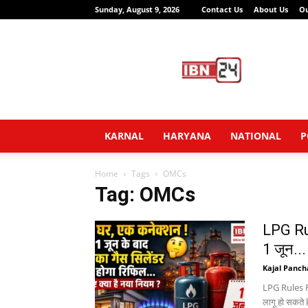
Sunday, August 9, 2026
Contact Us
About Us
O
IBN24
News
Network
KARNAL
HARYANA
NATIONAL
P
Home
Tags
OMCs
Tag: OMCs
LPG Rul
1 जून...
Kajal Panch
LPG Rules Fr
लागू हो सकते 