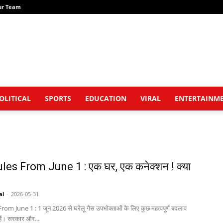
ur Team
OLITICAL
SPORTS
EDUCATION
VIRAL
ENTERTAINM
es From June 1 : एक घर, एक कनेक्शन ! क्या
al
-
2026-05-31
om June 1 : 1 जून 2026 से घरेलू गैस उपभोक्ताओं के लिए कुछ महत्वपूर्ण बदलाव
हैं। सरकार और...