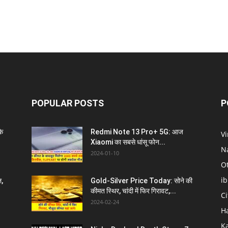
POPULAR POSTS
P
े
Redmi Note 13 Pro+ 5G: आज
V
Xiaomi का सबसे धांसू फोन...
N
2024-01-10
O
i
ल,
Gold-Silver Price Today: सोने की
कीमत स्थिर, चांदी में फिर गिरावट,...
C
2024-02-24
H
K