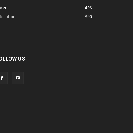
areer
498
ducation
390
OLLOW US