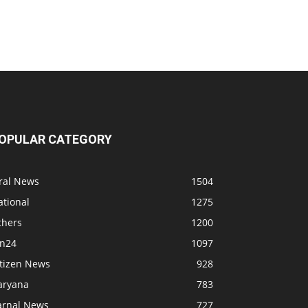
OPULAR CATEGORY
iral News
1504
ational
1275
thers
1200
bn24
1097
itizen News
928
aryana
783
arnal News
727