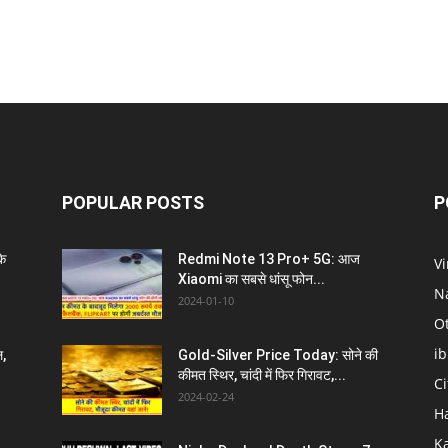
POPULAR POSTS
P
े
Redmi Note 13 Pro+ 5G: आज
V
Xiaomi का सबसे धांसू फोन...
N
2024-01-10
O
i
ल,
Gold-Silver Price Today: सोने की
कीमत स्थिर, चांदी में फिर गिरावट,...
C
2024-02-24
H
K