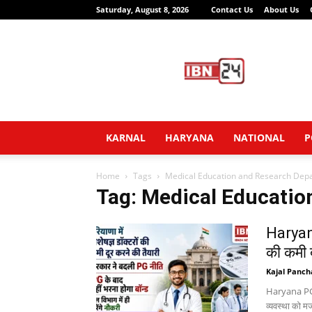
Saturday, August 8, 2026
Contact Us
About Us
IBN24
News
Network
KARNAL
HARYANA
NATIONAL
P
Home
Tags
Medical Education and Research Dep
Tag: Medical Educati
Haryana
की कमी द
Kajal Panch
Haryana PG P
व्यवस्था को मज