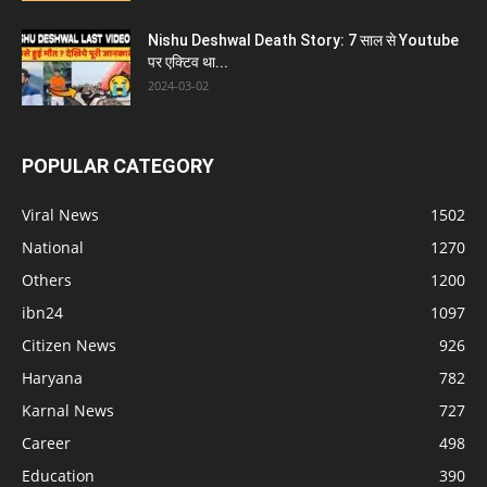
Nishu Deshwal Death Story: 7 साल से Youtube
पर एक्टिव था...
2024-03-02
POPULAR CATEGORY
Viral News
1502
National
1270
Others
1200
ibn24
1097
Citizen News
926
Haryana
782
Karnal News
727
Career
498
Education
390